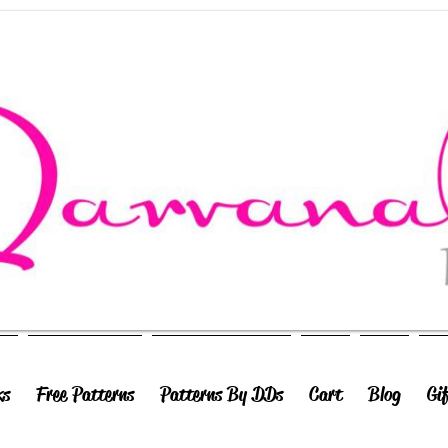
ks
Free Patterns
Patterns By DDs
Cart
Blog
Gi