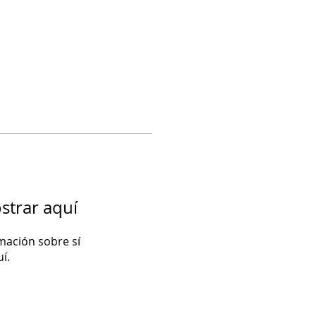
strar aquí
ación sobre sí
í.